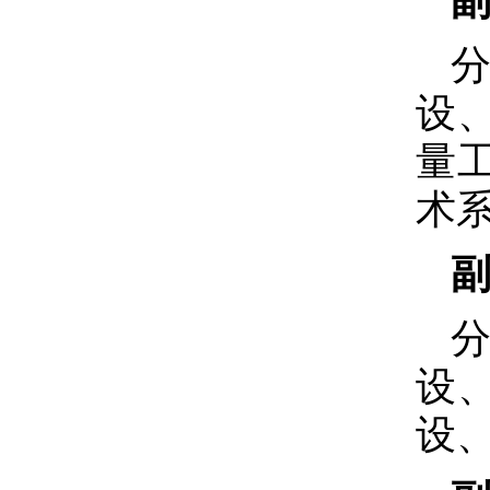
设
量
术
设
设