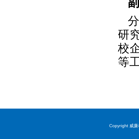
研
校
等
Copyright 威