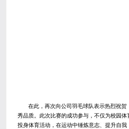
在此，再次向公司羽毛球队表示热烈祝贺
秀品质。此次比赛的成功参与，不仅为校园体
投身体育活动，在运动中锤炼意志、提升自我