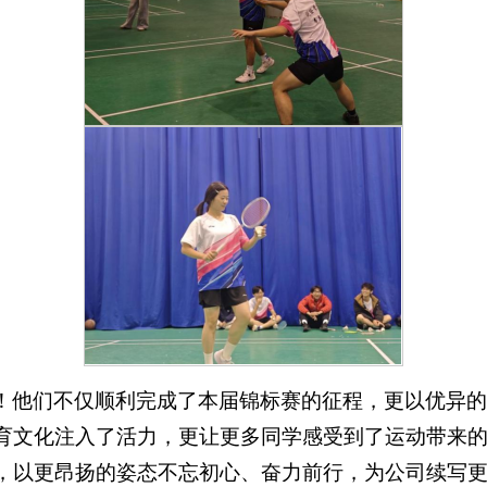
！他们不仅顺利完成了本届锦标赛的征程，更以优异
育文化注入了活力，更让更多同学感受到了运动带来
，以更昂扬的姿态不忘初心、奋力前行，为公司续写