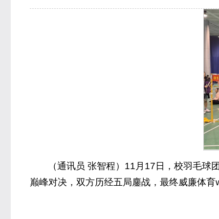
（通讯员 张智程）11月17日，校羽毛球团
巅峰对决，双方历经五局鏖战，最终​威廉体育wi