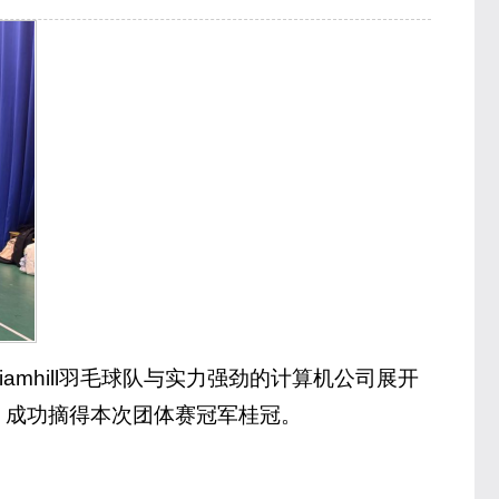
iamhill羽毛球队与实力强劲的计算机公司展开
胜利，成功摘得本次团体赛冠军桂冠。