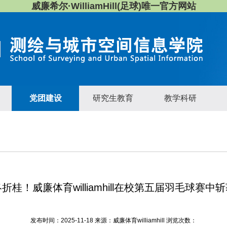
威廉希尔·WilliamHill(足球)唯一官方网站
党团建设
研究生教育
教学科研
桂！​威廉体育williamhill在校第五届羽毛球赛
发布时间：2025-11-18 来源：威廉体育williamhill 浏览次数：